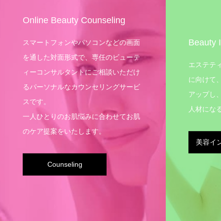
Online Beauty Counseling
Beauty I
スマートフォンやパソコンなどの画面
を通した対面形式で、専任のビューテ
エステテ
ィーコンサルタントにご相談いただけ
に向けて
るパーソナルなカウンセリングサービ
アップし
スです。
人材にな
一人ひとりのお肌悩みに合わせてお肌
のケア提案をいたします。
美容イ
Counseling