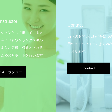
nstructor
Contact
ィシャンとして働いている方
airへのお問い合わせ等につ
、今よりもワンランクスキル
用のメールフォームより24
、よりお客様に必要とされる
けおります。
るためのサポートを行います
Contact
ンストラクター